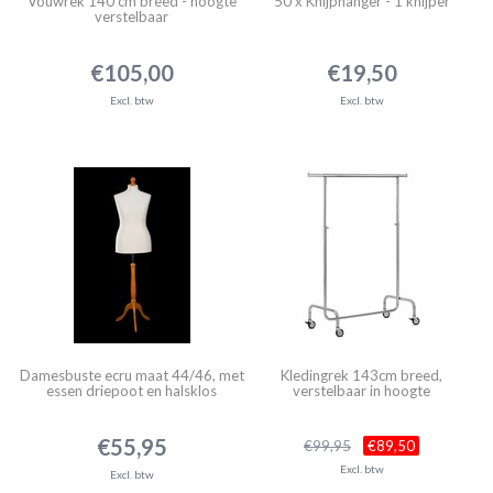
Vouwrek 140 cm breed - hoogte
50 x Knijphanger - 1 knijper
verstelbaar
€105,00
€19,50
Excl. btw
Excl. btw
Damesbuste ecru maat 44/46, met
Kledingrek 143cm breed,
essen driepoot en halsklos
verstelbaar in hoogte
€55,95
€99,95
€89,50
Excl. btw
Excl. btw