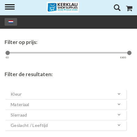
Toggle
navigation
Filter op prijs:
€
0
€
400
Filter de resultaten:
Kleur
Materiaal
Sierraad
Geslacht / Leeftijd