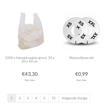
1000 x Hemddraagtas groot, 30 x
Maatschijven wit
20 x 60 cm
€43,30
€0,99
Excl. btw
Excl. btw
1
2
3
4
5
72
Volgende Vorige