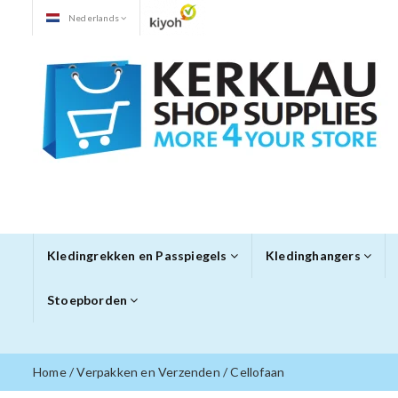
Nederlands
Kledingrekken en Passpiegels
Kledinghangers
Stoepborden
Home
/
Verpakken en Verzenden
/
Cellofaan