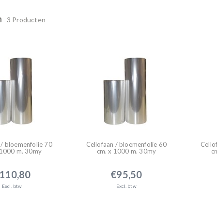
n
3 Producten
 / bloemenfolie 70
Cellofaan / bloemenfolie 60
Cello
 1000 m. 30my
cm. x 1000 m. 30my
c
110,80
€95,50
Excl. btw
Excl. btw