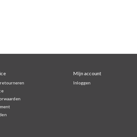
ice
Mijn account
 retourneren
Inloggen
ce
orwaarden
ement
den