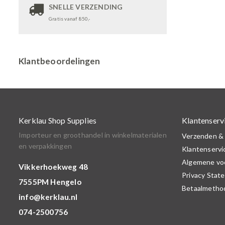
SNELLE VERZENDING
Gratis vanaf 850,-
Klantbeoordelingen
Kerklau Shop Supplies
Klantenserv
Importeur en groothandel in winkelmaterialen
Verzenden &
en verpakkingen
Klantenservi
Algemene vo
Vikkerhoekweg 48
Privacy Stat
7555PM Hengelo
Betaalmetho
info@kerklau.nl
074-2500756