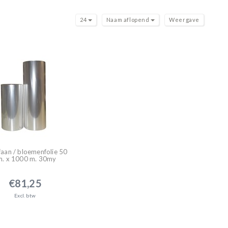
24
Naam aflopend
Weergave
faan / bloemenfolie 50
m. x 1000 m. 30my
€81,25
Excl. btw