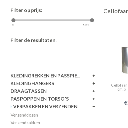
Filter op prijs:
Cellofaa
€
0
€
150
Filter de resultaten:
KLEDINGREKKEN EN PASSPIEGELS
KLEDINGHANGERS
Cellofaan
cm. x
DRAAGTASSEN
PASPOPPEN EN TORSO'S
€
VERPAKKEN EN VERZENDEN
Verzenddozen
Verzendzakken