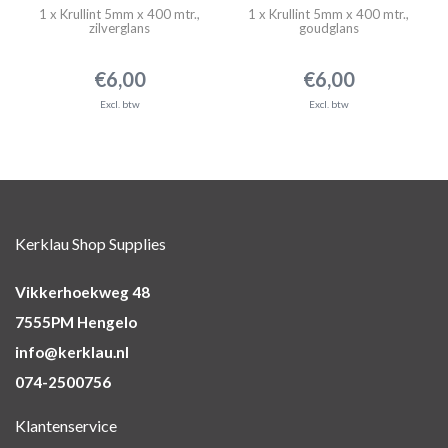
1 x Krullint 5mm x 400 mtr.,
1 x Krullint 5mm x 400 mtr.,
zilverglans
goudglans
€6,00
€6,00
Excl. btw
Excl. btw
Kerklau Shop Supplies
Vikkerhoekweg 48
7555PM Hengelo
info@kerklau.nl
074-2500756
Klantenservice