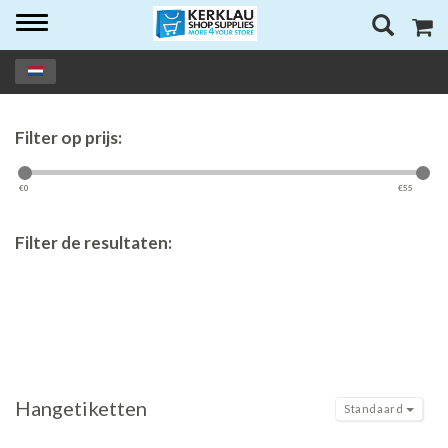
Toggle
navigation
Filter op prijs:
€
0
€
55
Filter de resultaten:
Hangetiketten
Standaard