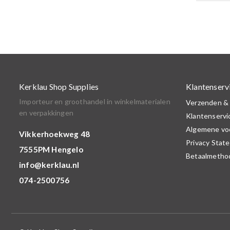
Kerklau Shop Supplies
Klantenserv
Importeur en groothandel in winkelmaterialen
Verzenden &
en verpakkingen
Klantenservi
Algemene vo
Vikkerhoekweg 48
Privacy Stat
7555PM Hengelo
Betaalmetho
info@kerklau.nl
074-2500756