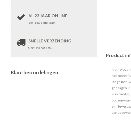
AL 23 JAAR ONLINE
Een geweldig team
SNELLE VERZENDING
Gratis vanaf 850,-
Product in
Non-woven d
Klantbeoordelingen
het materiaa
lange non-w
gedragen ku
vlak model,
bodemvouw 
zijn leverba
aangegeven: