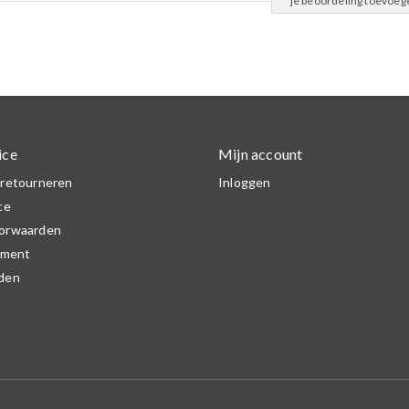
je beoordeling toevoeg
ice
Mijn account
 retourneren
Inloggen
ce
orwaarden
ement
den