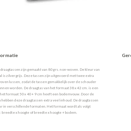
formatie
Ger
raagtassen zijn gemaakt van 80 grs. non-woven. De kleur van
l is zilvergrijs. Deze tassen zijn uitgevoerd met twee extra
oven lussen, zodat de tassen gemakkelijk over de schouder
nnen worden. De draagtas van het formaat 38 x 42 cm. is een
 het formaat 50 x 40 + 9 cm heeft een bodemvouw. Door de
hebben deze draagtassen extra veel inhoud. De draagtassen
ar in verschillende formaten. Het formaat wordt als volgt
s
 breedte x hoogte of breedte x hoogte + bodem.