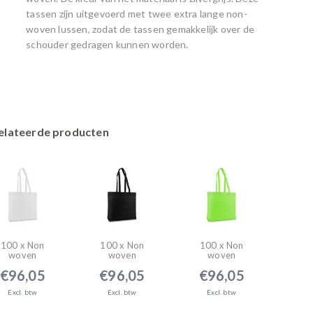
tassen zijn uitgevoerd met twee extra lange non-
woven lussen, zodat de tassen gemakkelijk over de
schouder gedragen kunnen worden.
elateerde producten
100 x Non
100 x Non
100 x Non
woven
woven
woven
hopper 50 x
shopper 50 x
shopper 50 x
€96,05
€96,05
€96,05
40 + 9 cm.,
40 + 9 cm.,
40 + 9 cm.,
Wit
Zwart
Apple groen
Excl. btw
Excl. btw
Excl. btw