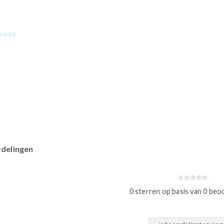
meer
s
delingen
0 sterren op basis van 0 beo