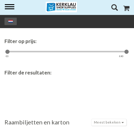
Toggle
navigation
Filter op prijs:
€
0
€
40
Filter de resultaten:
Raambiljetten en karton
Meest bekeken