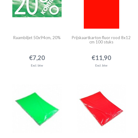
Raambiljet 50x94cm, 20%
Prijskaartkarton fluor rood 8x12
cm 100 stuks
€7,20
€11,90
Excl. btw
Excl. btw