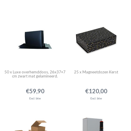
50 x Luxe overhemddoos, 26x37+7
25 x Magneetdozen Kerst
cm zwart mat gelamineerd.
VPO001
€59,90
€120,00
Excl. btw
Excl. btw