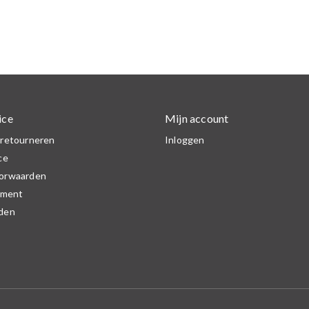
ice
Mijn account
 retourneren
Inloggen
ce
orwaarden
ement
den