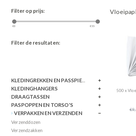
Filter op prijs:
Vloeipap
€
0
€
55
Filter de resultaten:
KLEDINGREKKEN EN PASSPIEGELS
KLEDINGHANGERS
500 x Vloe
DRAAGTASSEN
PASPOPPEN EN TORSO'S
€9
VERPAKKEN EN VERZENDEN
Verzenddozen
Verzendzakken