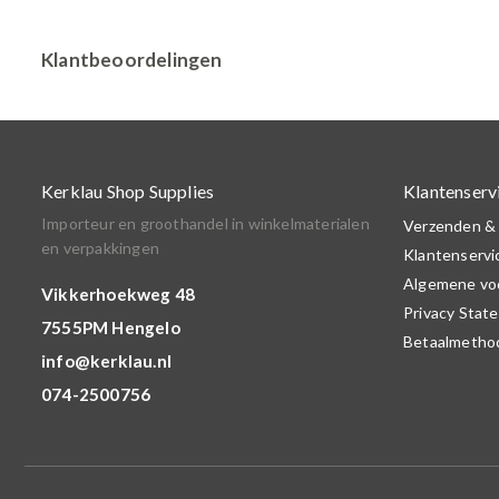
Klantbeoordelingen
Kerklau Shop Supplies
Klantenserv
Importeur en groothandel in winkelmaterialen
Verzenden &
en verpakkingen
Klantenservi
Algemene vo
Vikkerhoekweg 48
Privacy Stat
7555PM Hengelo
Betaalmetho
info@kerklau.nl
074-2500756