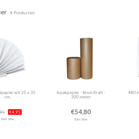
ier
4 Producten
ipapier wit 25 x 35
Inpakpapier - Bruin Kraft -
480 x
cm.
300 meter
€54,80
,95
€4,95
Excl. btw
Excl. btw