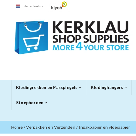
Nederlands
Kledingrekken en Passpiegels
Kledinghangers
Stoepborden
Home
/
Verpakken en Verzenden
/
Inpakpapier en vloeipapier