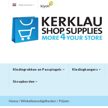
Nederlands
Kledingrekken en Passpiegels
Kledinghangers
Stoepborden
Home
/
Winkelbenodigdheden
/
Prijzen