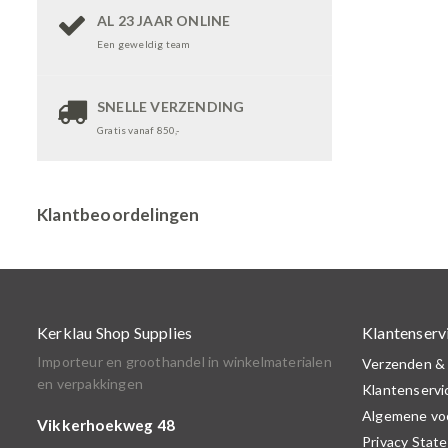
AL 23 JAAR ONLINE
Een geweldig team
SNELLE VERZENDING
Gratis vanaf 850,-
Klantbeoordelingen
Kerklau Shop Supplies
Klantenserv
Importeur en groothandel in winkelmaterialen
Verzenden &
en verpakkingen
Klantenservi
Algemene vo
Vikkerhoekweg 48
Privacy Stat