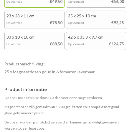
€49,50
€56,00
Op voorraad
Op voorraad
23 x 23 x 11 cm
35 x 25 x 10 cm
€78,50
€92,25
Op voorraad
Op voorraad
33 x 10 x 10 cm
42,5 x 33,3 x 9,7 cm
€88,50
€124,75
Op voorraad
Op voorraad
Productomschrijving:
25 x Magneetdozen goud in 6 formaten leverbaar
Product informatie
Op zoek naar een luxe doos? Ga dan voor onze magneetdozen.
Magneetdozen zijn gemaakt van 1.200 grs. karton en is omplakt met goud
glans gelamineerd papier.
De dozen worden plano (plat) geleverd en kunnen gemakkelijk gevouwen
worden tot een luxe doos.