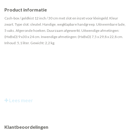
Product informatie
Cash-box / geldkist 12 inch / 30 cm met slot en inzet voor kleingeld. Kleur
zwart. Type slot: sleutel. Handige, wegklapbare handgreep. Uitneembare lade,
5 vaks. Afgeronde hoeken. Duurzaam afgewerkt. Uitwendige afmetingen:
(HxBxD) 9 x30 x 24 cm. Inwendige afmetingen: (HxBxD) 7,5 x 29,8 x 22,8 cm.
Inhoud: 5,1 liter. Gewicht: 2,2 kg.
Lees meer
Klantbeoordelingen