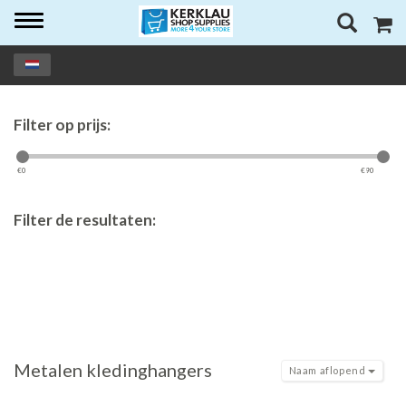
Toggle
navigation
Filter op prijs:
€
0
€
90
Filter de resultaten:
Metalen kledinghangers
Naam aflopend