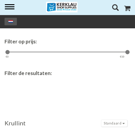
Toggle
navigation
Filter op prijs:
€
0
€
10
Filter de resultaten:
Krullint
Standaard