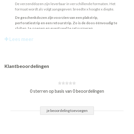
De verzenddozen zijn leverbaar in verschillende formaten. Het
formaat wordt als volgt aangegeven: breedte x hoogte x diepte.
De geschenkdozen zijn voorzien van een plakstrip,
perforatiestrip en een retourstrip. Zo is de doos éénvoudig te
sluiten, te openen en eventueel te retourneren.
Lees meer
Klantbeoordelingen
0 sterren op basis van 0 beoordelingen
je beoordeling toevoegen