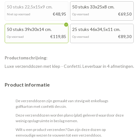
50 stuks 22,5x15x9 cm.
50 stuks 33x25x8 cm.
€48,95
€69,50
Niet op voorraad
Op voorraad
50 stuks 39x30x14 cm.
25 stuks 46x34,5x11 cm.
€119,85
€89,30
Op voorraad
Op voorraad
Productomschrijving:
Luxe verzenddozen met klep - Confetti. Leverbaar in 4 afmetingen.
Product informatie
De verzenddozen zijn gemaakt van stevig wit enkellaags
golfkarton met confetti dessin.
Deze verzenddozen worden plano (plat) geleverd waardoor deze
weinig opslagruimte in beslag nemen.
Wilt u een product verzenden? Dan zijn deze dozen op
eenvoudige wezen te vouwen tot een verzenddoos.