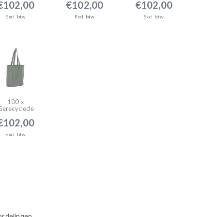
€102,00
€102,00
€102,00
tassen -
tassen - Zwart
tassen - Rood
Naturel grijs
Excl. btw
Excl. btw
Excl. btw
100 x
Gerecyclede
katoenen
€102,00
tassen -
Groen
Excl. btw
ordelingen