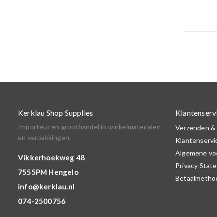
Kerklau Shop Supplies
Klantenserv
Importeur en groothandel in winkelmaterialen
Verzenden &
en verpakkingen
Klantenservi
Algemene vo
Vikkerhoekweg 48
Privacy Stat
7555PM Hengelo
Betaalmetho
info@kerklau.nl
074-2500756