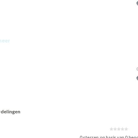
meer
delingen
0 sterren op basis van 0 beo