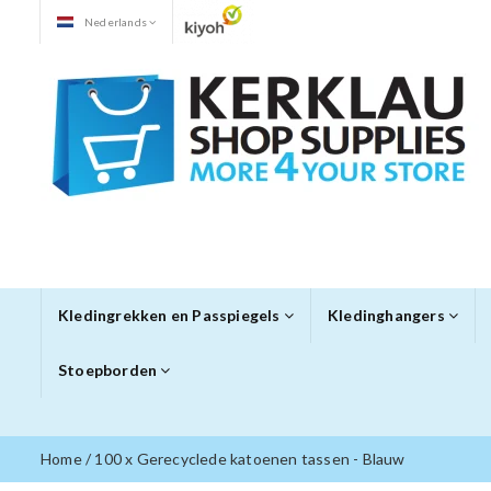
Nederlands
Kledingrekken en Passpiegels
Kledinghangers
Stoepborden
Home
/
100 x Gerecyclede katoenen tassen - Blauw