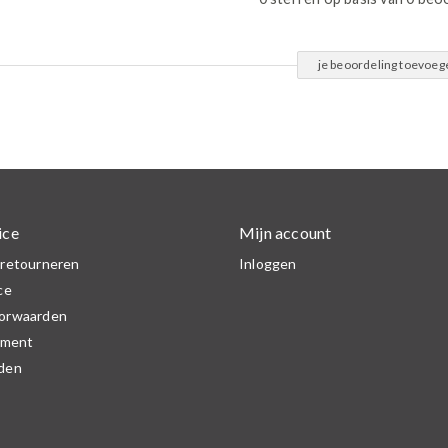
je beoordeling toevoeg
ice
Mijn account
 retourneren
Inloggen
ce
orwaarden
ement
den