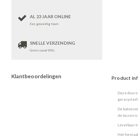
AL 23 JAAR ONLINE
Een geweldig team
SNELLE VERZENDING
Gratis vanaf 850,-
Klantbeoordelingen
Product in
Deze duurza
gerecycled 
De katoenen
de tassen is
Leverbaar i
Het formaat