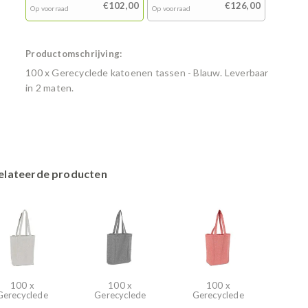
€102,00
€126,00
Op voorraad
Op voorraad
Productomschrijving:
100 x Gerecyclede katoenen tassen - Blauw. Leverbaar
in 2 maten.
elateerde producten
100 x
100 x
100 x
Gerecyclede
Gerecyclede
Gerecyclede
katoenen
katoenen
katoenen