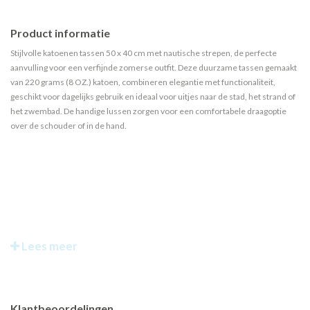
Product informatie
Stijlvolle katoenen tassen 50 x 40 cm met nautische strepen, de perfecte
aanvulling voor een verfijnde zomerse outfit. Deze duurzame tassen gemaakt
van 220 grams (8 OZ.) katoen, combineren elegantie met functionaliteit,
geschikt voor dagelijks gebruik en ideaal voor uitjes naar de stad, het strand of
het zwembad. De handige lussen zorgen voor een comfortabele draagoptie
over de schouder of in de hand.
Lees meer
Klantbeoordelingen