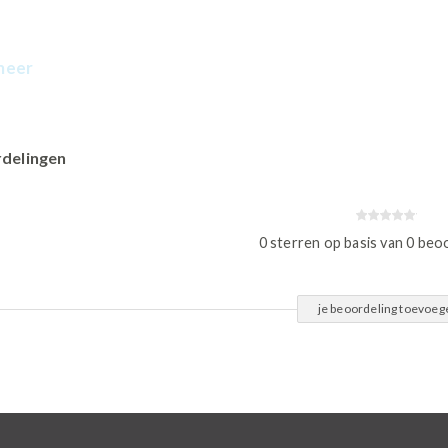
meer
delingen
0 sterren op basis van 0 beo
je beoordeling toevoeg