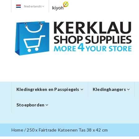
Nederlands
Kledingrekken en Passpiegels
Kledinghangers
Stoepborden
Home
/
250 x Fairtrade Katoenen Tas 38 x 42 cm