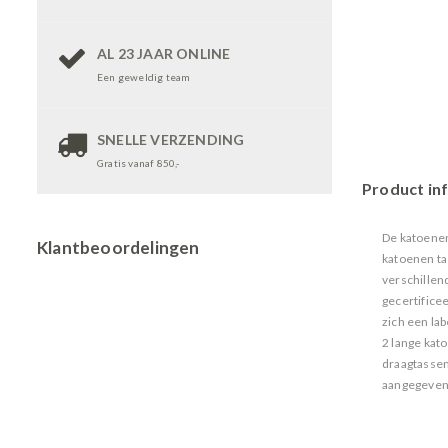
AL 23 JAAR ONLINE
Een geweldig team
SNELLE VERZENDING
Gratis vanaf 850,-
Product in
De katoenen
Klantbeoordelingen
katoenen ta
verschillen
gecertificee
zich een lab
2 lange kat
draagtassen 
aangegeven: