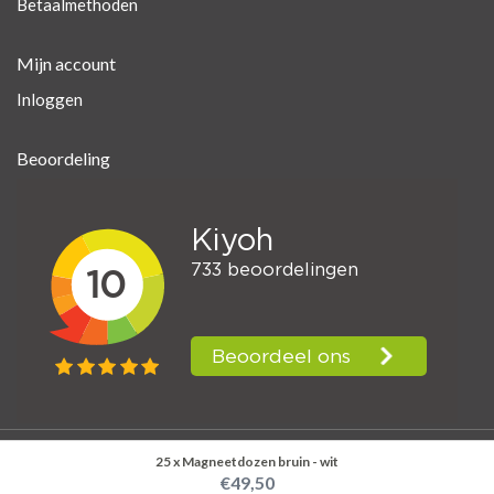
Betaalmethoden
Mijn account
Inloggen
Beoordeling
25 x Magneetdozen bruin - wit
© Kerklau Shop Supplies
€49,50