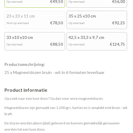
€49,50
€56,00
Op voorraad
Op voorraad
23 x 23 x 11 cm
35 x 25 x10 cm
€78,50
€92,25
Niet op voorraad
Op voorraad
33 x10 x10 cm
42,5 x 33,3 x 9,7 cm
€88,50
€124,75
Op voorraad
Op voorraad
Productomschrijving:
25 x Magneetdozen bruin - wit in 6 formaten leverbaar
Product informatie
Op zoek naar een luxe doos? Ga dan voor onze magneetdozen.
Magneetdozen zijn gemaakt van 1.200 grs. karton en is omplakt met bruin - wit
kraft.
De dozen worden plano (plat) geleverd en kunnen gemakkelijk gevouwen
worden tot een luxe doos.