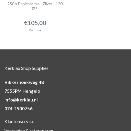
250 x Papieren tas - Zilver - 120
grs.
€105,00
Excl. btw
Kerklau Shop Supplies
Vikkerhoekweg 48
7555PM Hengelo
info@kerklau.nl
074-2500756
Klantenservice
Verzenden & retourneren