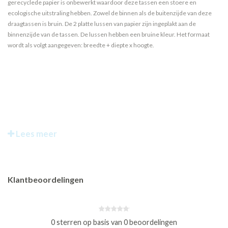
gerecyclede papier is onbewerkt waardoor deze tassen een stoere en
ecologische uitstraling hebben. Zowel de binnen als de buitenzijde van deze
draagtassen is bruin. De 2 platte lussen van papier zijn ingeplakt aan de
binnenzijde van de tassen. De lussen hebben een bruine kleur. Het formaat
wordt als volgt aangegeven: breedte + diepte x hoogte.
Lees meer
Klantbeoordelingen
0 sterren op basis van 0 beoordelingen