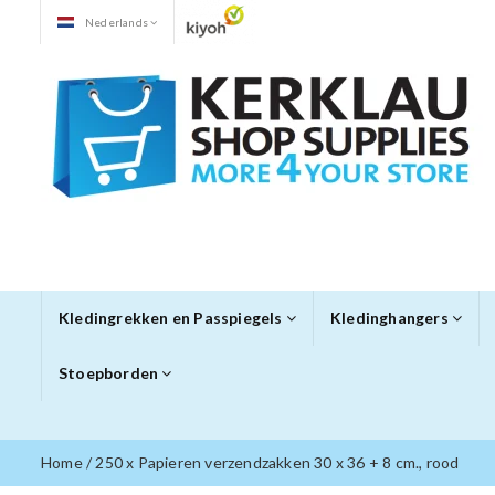
Nederlands
Kledingrekken en Passpiegels
Kledinghangers
Stoepborden
Home
/
250 x Papieren verzendzakken 30 x 36 + 8 cm., rood