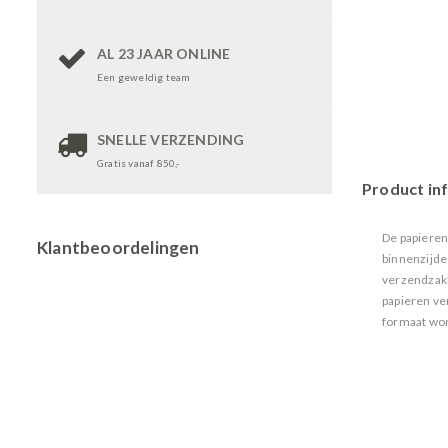
AL 23 JAAR ONLINE
Een geweldig team
SNELLE VERZENDING
Gratis vanaf 850,-
Product in
De papieren
Klantbeoordelingen
binnenzijde 
verzendzakk
papieren ve
formaat wor