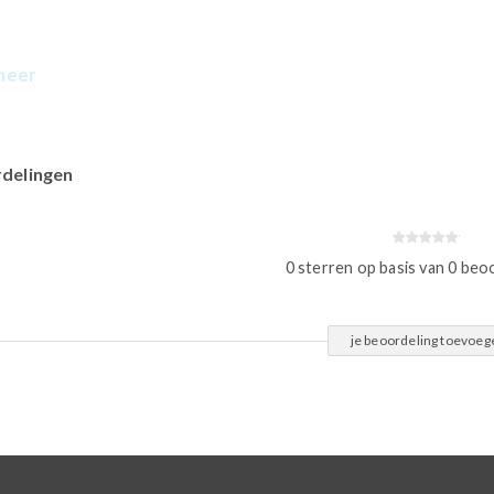
meer
delingen
0 sterren op basis van 0 beo
je beoordeling toevoeg