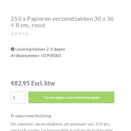
250 x Papieren verzendzakken 30 x 36
+ 8 cm., rood
Levering binnen 2-3 dagen
Artikelnummer: VZP05001
€82,95 Excl. btw
Toevoegen aan winkelwagen
Productomschrijving:
De papieren verzendzakken zijn gemaakt van 110 grs.
wit kraft papier. De binnenzijde is wit en de buitenzijde