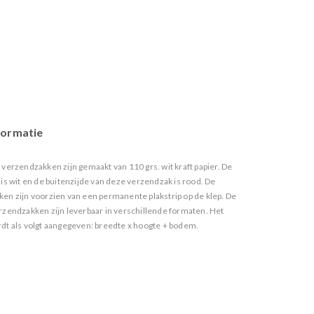
formatie
 verzendzakken zijn gemaakt van 110 grs. wit kraft papier. De
is wit en de buitenzijde van deze verzendzak is rood. De
en zijn voorzien van een permanente plakstrip op de klep. De
rzendzakken zijn leverbaar in verschillende formaten. Het
dt als volgt aangegeven: breedte x hoogte + bodem.