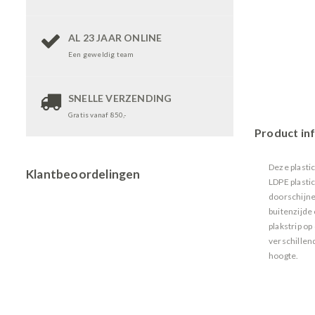
AL 23 JAAR ONLINE
Een geweldig team
SNELLE VERZENDING
Gratis vanaf 850,-
Product in
Deze plasti
Klantbeoordelingen
LDPE plasti
doorschijne
buitenzijde
plakstrip op
verschillen
hoogte.