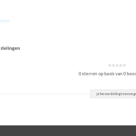
meer
delingen
0 sterren op basis van 0 beo
je beoordeling toevoeg