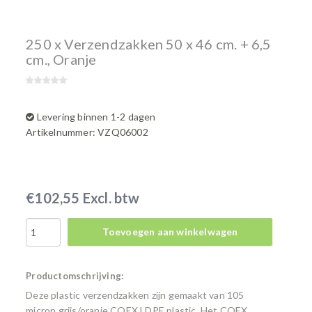
250 x Verzendzakken 50 x 46 cm. + 6,5
cm., Oranje
Levering binnen 1-2 dagen
Artikelnummer: VZQ06002
€102,55 Excl. btw
Toevoegen aan winkelwagen
Productomschrijving:
Deze plastic verzendzakken zijn gemaakt van 105
micron grijs/oranje COEX LDPE plastic. Het COEX