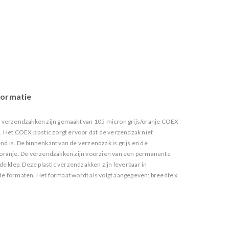
formatie
c verzendzakken zijn gemaakt van 105 micron grijs/oranje COEX
c. Het COEX plastic zorgt ervoor dat de verzendzak niet
nd is. De binnenkant van de verzendzak is grijs en de
 oranje. De verzendzakken zijn voorzien van een permanente
 de klep. Deze plastic verzendzakken zijn leverbaar in
de formaten. Het formaat wordt als volgt aangegeven: breedte x