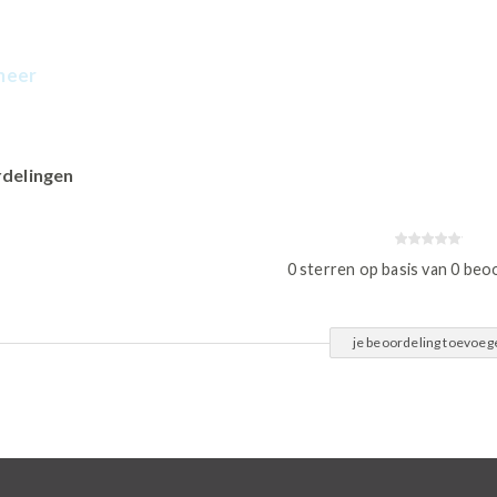
meer
delingen
0 sterren op basis van 0 beo
je beoordeling toevoeg