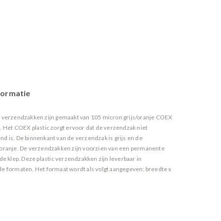
formatie
c verzendzakken zijn gemaakt van 105 micron grijs/oranje COEX
c. Het COEX plastic zorgt ervoor dat de verzendzak niet
nd is. De binnenkant van de verzendzak is grijs en de
 oranje. De verzendzakken zijn voorzien van een permanente
 de klep. Deze plastic verzendzakken zijn leverbaar in
de formaten. Het formaat wordt als volgt aangegeven: breedte x