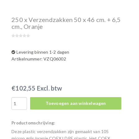
250 x Verzendzakken 50 x 46 cm. + 6,5
cm., Oranje
Levering binnen 1-2 dagen
Artikelnummer: VZQ06002
€102,55 Excl. btw
Toevoegen aan winkelwagen
Productomschrijving:
Deze plastic verzendzakken zijn gemaakt van 105
micron grijs/oranje COEX LDPE plastic. Het COEX