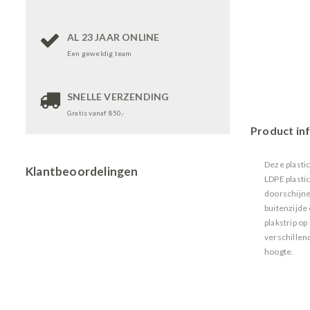
AL 23 JAAR ONLINE
Een geweldig team
SNELLE VERZENDING
Gratis vanaf 850,-
Product in
Deze plasti
Klantbeoordelingen
LDPE plasti
doorschijne
buitenzijde
plakstrip op
verschillen
hoogte.