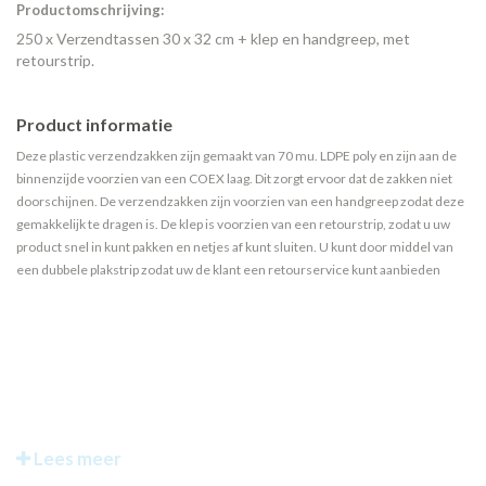
Productomschrijving:
250 x Verzendtassen 30 x 32 cm + klep en handgreep, met
retourstrip.
Product informatie
Deze plastic verzendzakken zijn gemaakt van 70 mu. LDPE poly en zijn aan de
binnenzijde voorzien van een COEX laag. Dit zorgt ervoor dat de zakken niet
doorschijnen. De verzendzakken zijn voorzien van een handgreep zodat deze
gemakkelijk te dragen is. De klep is voorzien van een retourstrip, zodat u uw
product snel in kunt pakken en netjes af kunt sluiten. U kunt door middel van
een dubbele plakstrip zodat uw de klant een retourservice kunt aanbieden
Lees meer