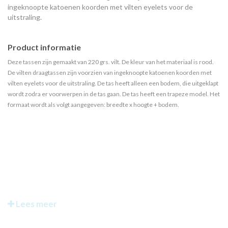
ingeknoopte katoenen koorden met vilten eyelets voor de
uitstraling.
Product informatie
Deze tassen zijn gemaakt van 220 grs. vilt. De kleur van het materiaal is rood.
De vilten draagtassen zijn voorzien van ingeknoopte katoenen koorden met
vilten eyelets voor de uitstraling. De tas heeft alleen een bodem, die uitgeklapt
wordt zodra er voorwerpen in de tas gaan. De tas heeft een trapeze model. Het
formaat wordt als volgt aangegeven: breedte x hoogte + bodem.
Lees meer