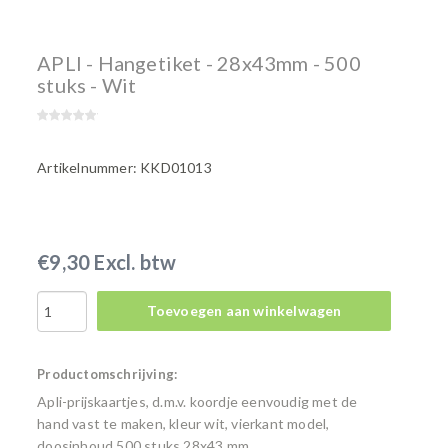
APLI - Hangetiket - 28x43mm - 500
stuks - Wit
Artikelnummer: KKD01013
€9,30 Excl. btw
Toevoegen aan winkelwagen
Productomschrijving:
Apli-prijskaartjes, d.m.v. koordje eenvoudig met de
hand vast te maken, kleur wit, vierkant model,
doosinhoud 500 stuks 28x43 mm