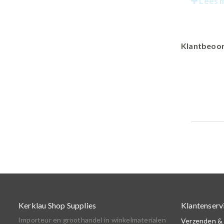
Lees 
Klantbeoor
Kerklau Shop Supplies
Klantenserv
Importeur en groothandel in winkelmaterialen
Verzenden &