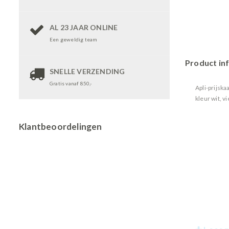
AL 23 JAAR ONLINE
Een geweldig team
Product in
SNELLE VERZENDING
Gratis vanaf 850,-
Apli-prijsk
kleur wit, 
Klantbeoordelingen