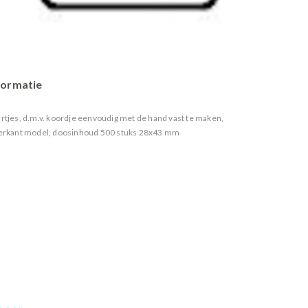
formatie
aartjes, d.m.v. koordje eenvoudig met de hand vast te maken,
vierkant model, doosinhoud 500 stuks 28x43 mm