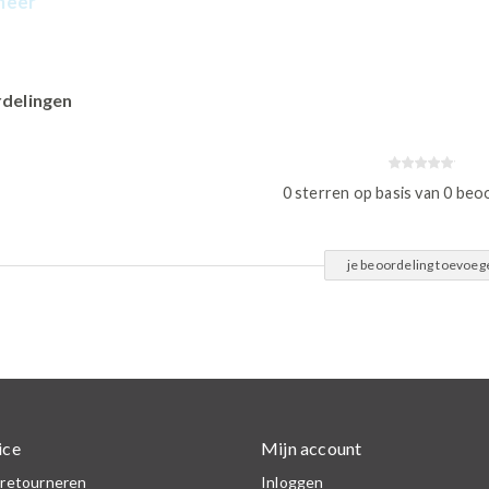
meer
delingen
0 sterren op basis van 0 beo
je beoordeling toevoeg
ice
Mijn account
 retourneren
Inloggen