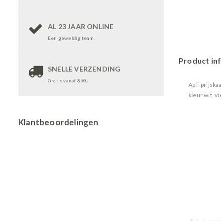
AL 23 JAAR ONLINE
Een geweldig team
Product in
SNELLE VERZENDING
Gratis vanaf 850,-
Apli-prijsk
kleur wit, 
Klantbeoordelingen