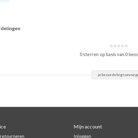
meer
delingen
0 sterren op basis van 0 beo
je beoordeling toevoeg
ice
Mijn account
 retourneren
Inloggen