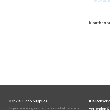
Lees 
Klantbeoor
Kerklau Shop Supplies
Klantenserv
Importeur en groothandel in winkelmaterialen
Verzenden &