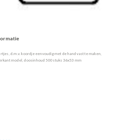
formatie
aartjes, d.m.v. koordje eenvoudig met de hand vast te maken,
vierkant model, doosinhoud 500 stuks 36x53 mm