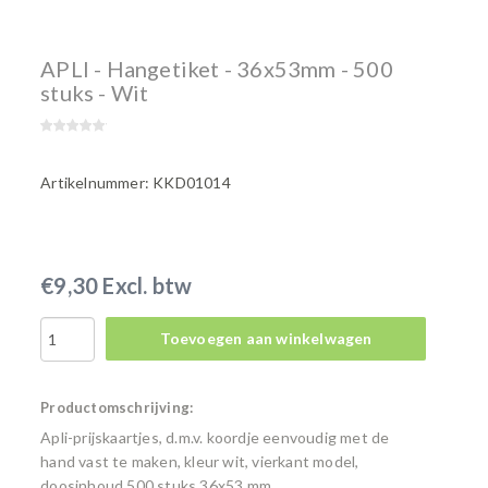
APLI - Hangetiket - 36x53mm - 500
stuks - Wit
Artikelnummer: KKD01014
€9,30 Excl. btw
Toevoegen aan winkelwagen
Productomschrijving:
Apli-prijskaartjes, d.m.v. koordje eenvoudig met de
hand vast te maken, kleur wit, vierkant model,
doosinhoud 500 stuks 36x53 mm