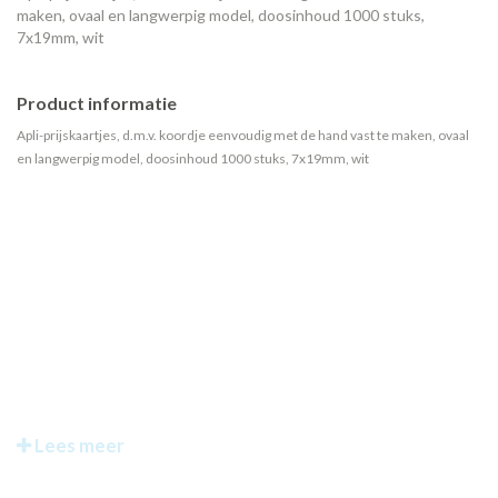
maken, ovaal en langwerpig model, doosinhoud 1000 stuks,
7x19mm, wit
Product informatie
Apli-prijskaartjes, d.m.v. koordje eenvoudig met de hand vast te maken, ovaal
en langwerpig model, doosinhoud 1000 stuks, 7x19mm, wit
Lees meer