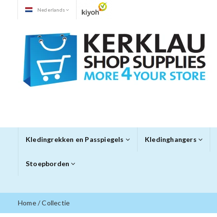
Nederlands
Kledingrekken en Passpiegels
Kledinghangers
Stoepborden
Home
/
Collectie