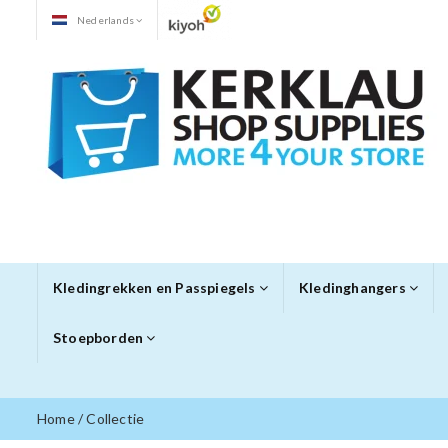
Nederlands
Kledingrekken en Passpiegels
Kledinghangers
Stoepborden
Home
/
Collectie