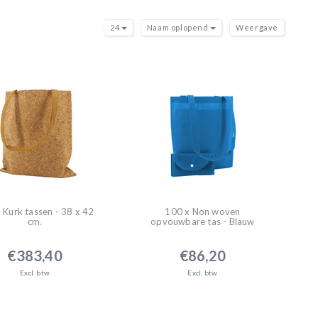
24
Naam oplopend
Weergave
 Kurk tassen - 38 x 42
100 x Non woven
cm.
opvouwbare tas - Blauw
€383,40
€86,20
Excl. btw
Excl. btw