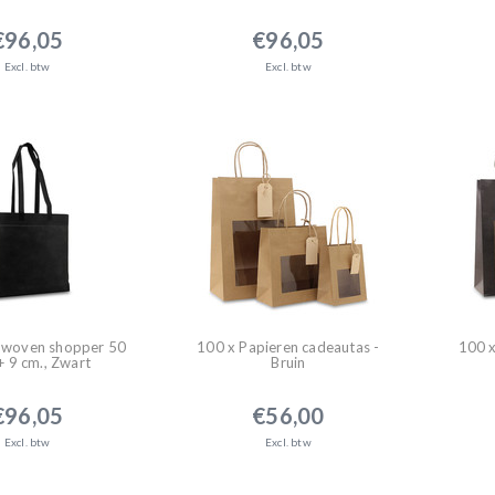
€96,05
€96,05
Excl. btw
Excl. btw
 woven shopper 50
100 x Papieren cadeautas -
100 x
+ 9 cm., Zwart
Bruin
€96,05
€56,00
Excl. btw
Excl. btw