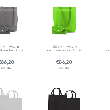
x Non woven
100 x Non woven
are tas - Grijs
opvouwbare tas - Groen
opv
€86,20
€86,20
Excl. btw
Excl. btw