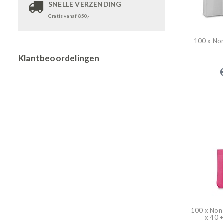
SNELLE VERZENDING
Gratis vanaf 850,-
100 x No
Klantbeoordelingen
100 x Non
x 40 +