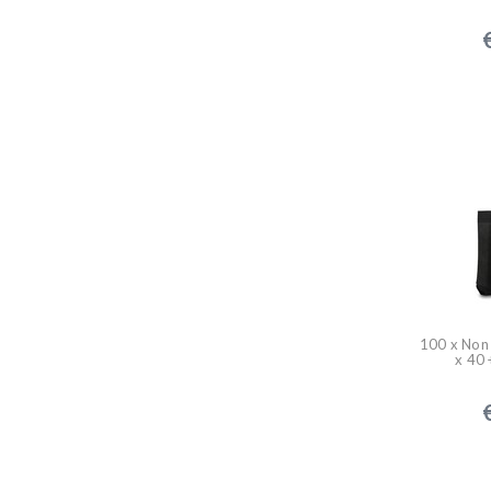
100 x Non
x 40 