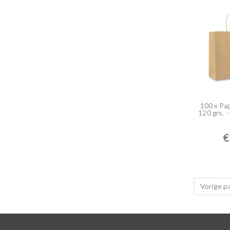
100 x Pap
120 grs. -
€
Vorige p