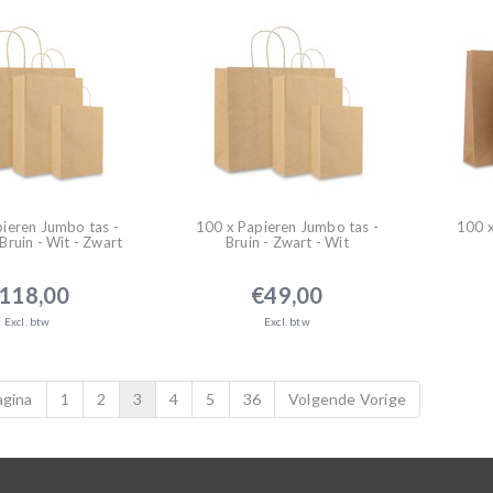
ieren Jumbo tas -
100 x Papieren Jumbo tas -
100 x
 Bruin - Wit - Zwart
Bruin - Zwart - Wit
118,00
€49,00
Excl. btw
Excl. btw
agina
1
2
3
4
5
36
Volgende Vorige