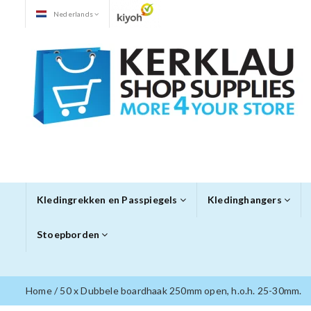
Nederlands
Kledingrekken en Passpiegels
Kledinghangers
Stoepborden
Home
/
50 x Dubbele boardhaak 250mm open, h.o.h. 25-30mm.