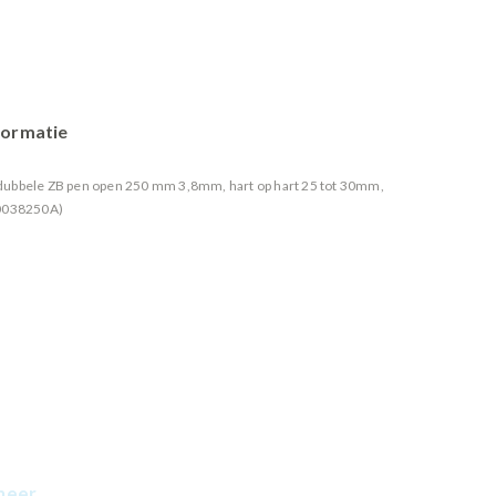
formatie
ubbele ZB pen open 250 mm 3,8mm, hart op hart 25 tot 30mm,
20038250A)
meer