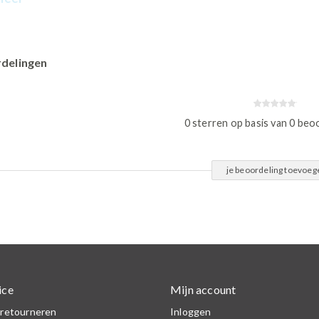
delingen
0 sterren op basis van 0 beo
je beoordeling toevoeg
ice
Mijn account
 retourneren
Inloggen