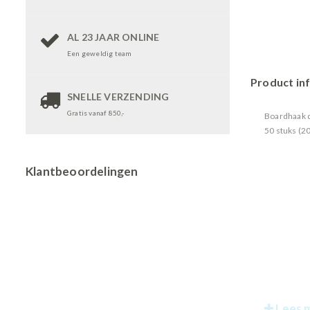
AL 23 JAAR ONLINE
Een geweldig team
Product in
SNELLE VERZENDING
Gratis vanaf 850,-
Boardhaak d
50 stuks (
Klantbeoordelingen
Lees 