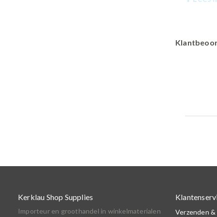
Klantbeoor
Kerklau Shop Supplies
Klantenserv
Importeur en groothandel in winkelmaterialen
Verzenden &