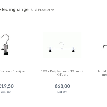
kledinghangers
6 Producten
phanger - 1 knijper
100 x Knijphanger - 30 cm - 2
Antis
Knijpers
met
€19,50
€68,00
Excl. btw
Excl. btw