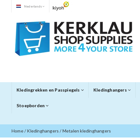
Nederlands
Kledingrekken en Passpiegels
Kledinghangers
Stoepborden
Home
/
Kledinghangers
/
Metalen kledinghangers