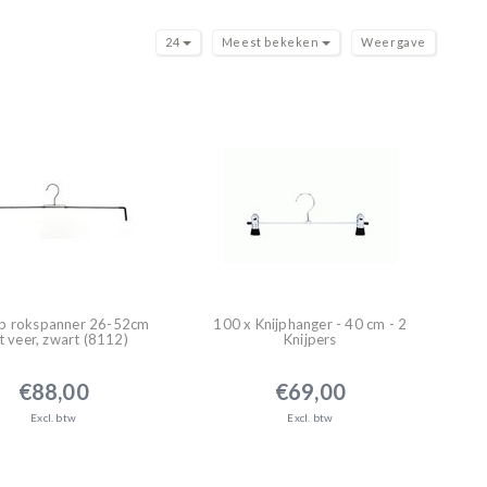
24
Meest bekeken
Weergave
lip rokspanner 26-52cm
100 x Knijphanger - 40 cm - 2
 veer, zwart (8112)
Knijpers
€88,00
€69,00
Excl. btw
Excl. btw