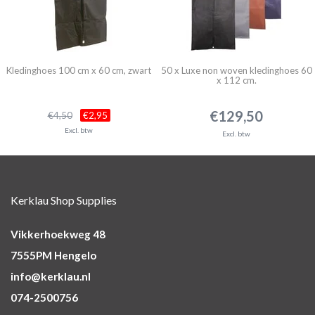
Kledinghoes 100 cm x 60 cm, zwart
50 x Luxe non woven kledinghoes 60
x 112 cm.
€129,50
€4,50
€2,95
Excl. btw
Excl. btw
Kerklau Shop Supplies
Vikkerhoekweg 48
7555PM Hengelo
info@kerklau.nl
074-2500756