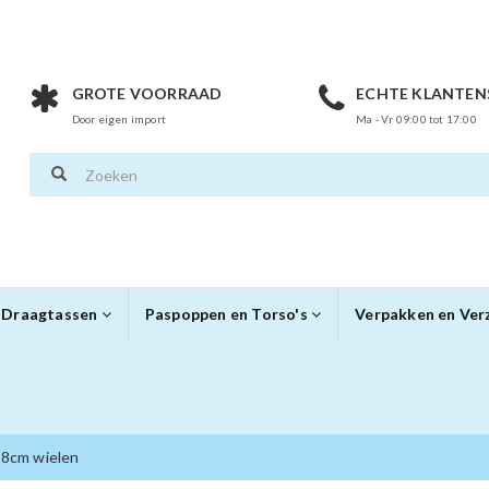
GROTE VOORRAAD
ECHTE KLANTEN
Door eigen import
Ma - Vr 09:00 tot 17:00
Draagtassen
Paspoppen en Torso's
Verpakken en Ve
, 8cm wielen