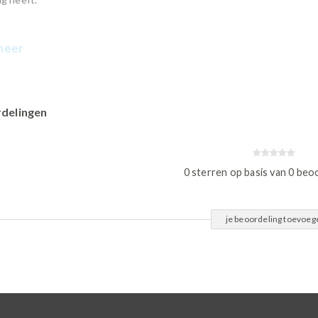
meer
delingen
0 sterren op basis van 0 beo
je beoordeling toevoeg