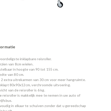
formatie
oordeligste inklapbare reisroller.
rzien van 8cm wielen.
stelbaar in hoogte van 90 tot 155 cm.
edte van 80 cm.
 2 extra uitrekarmen van 30 cm voor meer hangruimte.
eklapt 80x90x12cm, verchroomde uitvoering.
cht van de reisroller is 6 kg.
 reisroller is makkelijk mee te nemen in uw auto of
rijfsbus.
voudig in elkaar te schuiven zonder dat u gereedschap
ig heeft.