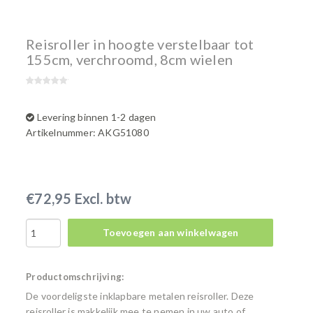
Reisroller in hoogte verstelbaar tot
155cm, verchroomd, 8cm wielen
Levering binnen 1-2 dagen
Artikelnummer: AKG51080
€72,95 Excl. btw
Toevoegen aan winkelwagen
Productomschrijving:
De voordeligste inklapbare metalen reisroller. Deze
reisroller is makkelijk mee te nemen in uw auto of