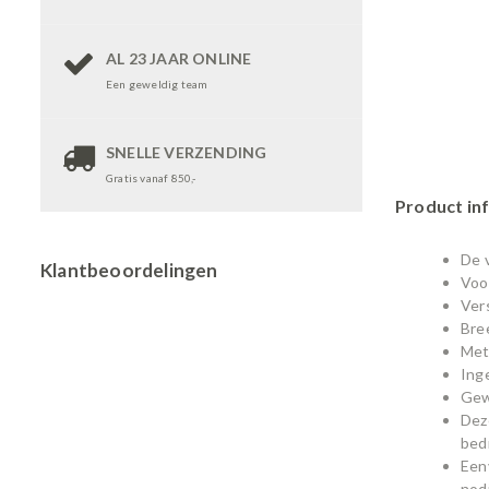
AL 23 JAAR ONLINE
Een geweldig team
SNELLE VERZENDING
Gratis vanaf 850,-
Product in
De v
Klantbeoordelingen
Voo
Ver
Bre
Met
Ing
Gewi
Deze
bed
Een
nod