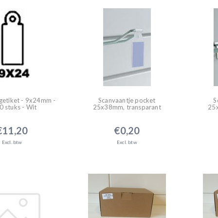
getiket - 9x24mm -
Scanvaantje pocket
S
 stuks - Wit
25x38mm, transparant
25
€11,20
€0,20
Excl. btw
Excl. btw