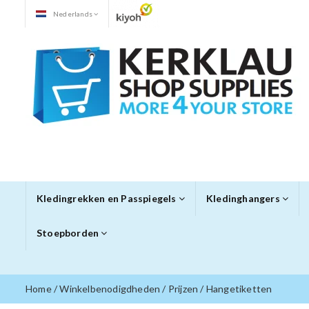
Nederlands
Kledingrekken en Passpiegels
Kledinghangers
Stoepborden
Home
/
Winkelbenodigdheden
/
Prijzen
/
Hangetiketten