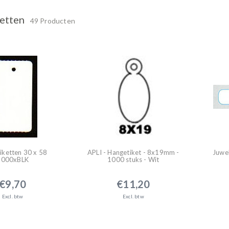
etten
49 Producten
iketten 30 x 58
APLI - Hangetiket - 8x19mm -
Juwel
1000xBLK
1000 stuks - Wit
€9,70
€11,20
Excl. btw
Excl. btw