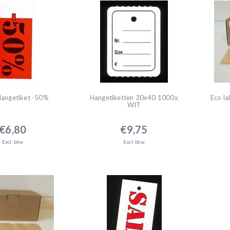
Hangetiket -50%
Hangetiketten 30x40 1000x
Eco l
WIT
€6,80
€9,75
Excl. btw
Excl. btw