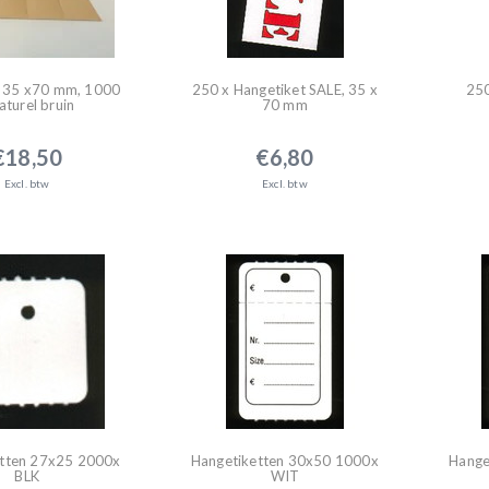
s 35 x70 mm, 1000
250 x Hangetiket SALE, 35 x
250
aturel bruin
70 mm
€18,50
€6,80
Excl. btw
Excl. btw
etten 27x25 2000x
Hangetiketten 30x50 1000x
Hange
BLK
WIT