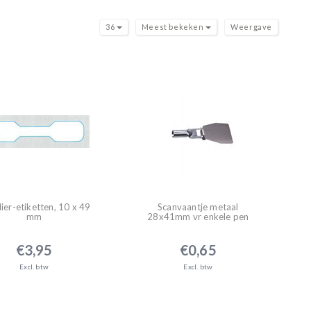
36
Meest bekeken
Weergave
ier-etiketten, 10 x 49
Scanvaantje metaal
mm
28x41mm vr enkele pen
€3,95
€0,65
Excl. btw
Excl. btw