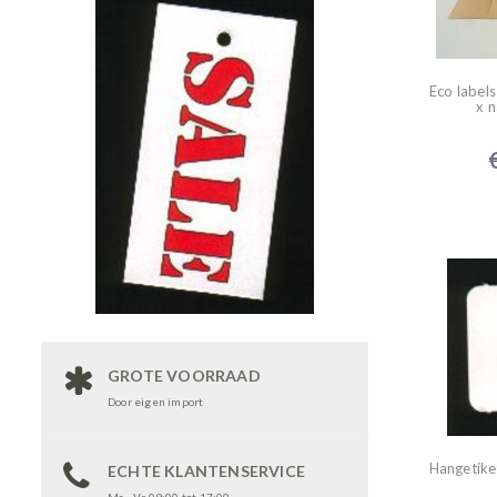
Eco label
x n
GROTE VOORRAAD
Door eigen import
Hangetik
ECHTE KLANTENSERVICE