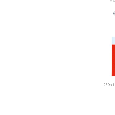
x n
250 x 