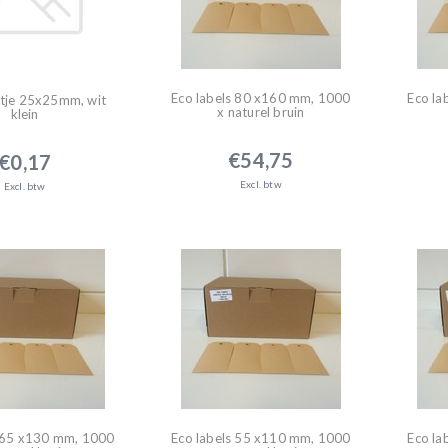
Eco labels 80 x160 mm, 1000
Eco la
tje 25x25mm, wit
x naturel bruin
klein
€54,75
€0,17
Excl. btw
Excl. btw
s 65 x130 mm, 1000
Eco labels 55 x110 mm, 1000
Eco la