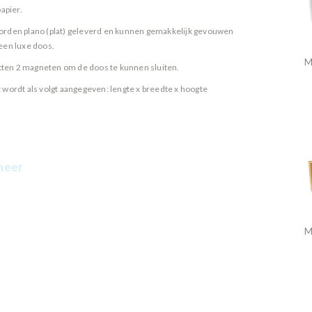
papier.
rden plano (plat) geleverd en kunnen gemakkelijk gevouwen
een luxe doos.
M
zitten 2 magneten om de doos te kunnen sluiten.
 wordt als volgt aangegeven: lengte x breedte x hoogte
meer
M