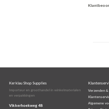
Klantbeoor
Kerklau Shop Supplies
Klantenserv
Importeur en groothandel in winkelmaterialen
Verzenden &
en verpakkingen
Klantenservi
Algemene vo
Vikkerhoekweg 48