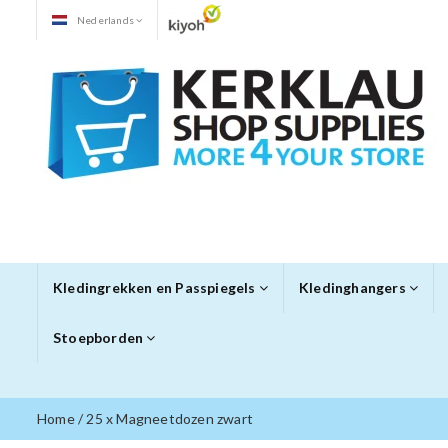
Nederlands
Kledingrekken en Passpiegels
Kledinghangers
Stoepborden
Home
/
25 x Magneetdozen zwart