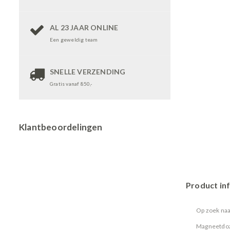
AL 23 JAAR ONLINE
Een geweldig team
SNELLE VERZENDING
Gratis vanaf 850,-
Klantbeoordelingen
Product in
Op zoek naa
Magneetdoze