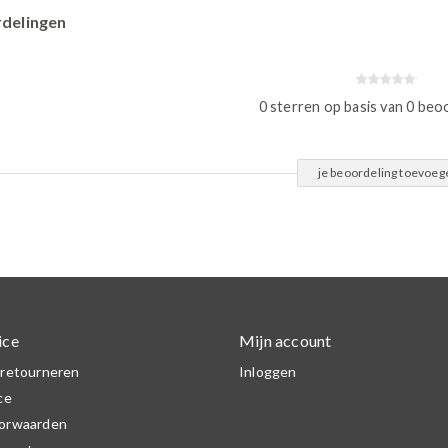
delingen
0 sterren op basis van 0 beo
je beoordeling toevoeg
ice
Mijn account
 retourneren
Inloggen
ce
orwaarden