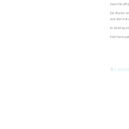
zwart kraft 
De dozen wo
worden tot 
In de klep 
Het formaat
Lees 