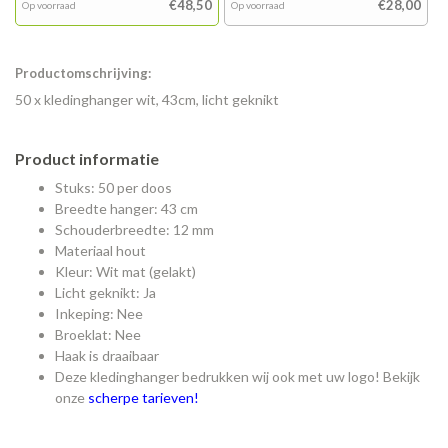
€48,50
€28,00
Op voorraad
Op voorraad
Productomschrijving:
50 x kledinghanger wit, 43cm, licht geknikt
Product informatie
Stuks: 50 per doos
Breedte hanger: 43 cm
Schouderbreedte: 12 mm
Materiaal hout
Kleur: Wit mat (gelakt)
Licht geknikt: Ja
Inkeping: Nee
Broeklat: Nee
Haak is draaibaar
Deze kledinghanger bedrukken wij ook met uw logo! Bekijk
onze
scherpe tarieven!