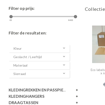
Filter op prijs:
Collectie
€
0
€
400
Filter de resultaten:
Kleur
Geslacht / Leeftijd
Materiaal
Eco label
x n
Sierraad
KLEDINGREKKEN EN PASSPIEGELS
KLEDINGHANGERS
DRAAGTASSEN