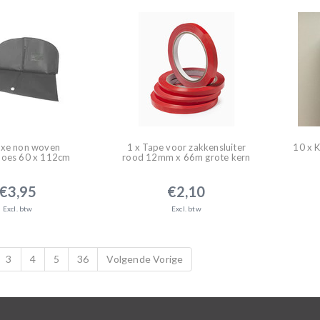
uxe non woven
1 x Tape voor zakkensluiter
10 x K
hoes 60 x 112cm
rood 12mm x 66m grote kern
€3,95
€2,10
Excl. btw
Excl. btw
3
4
5
36
Volgende Vorige