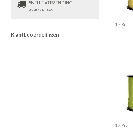
SNELLE VERZENDING
Gratis vanaf 850,-
1 x Krulli
Klantbeoordelingen
1 x Krulli