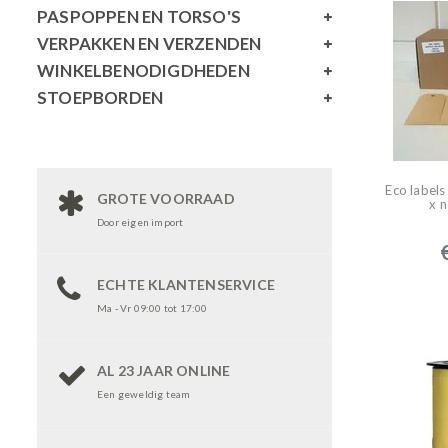
PASPOPPEN EN TORSO'S
VERPAKKEN EN VERZENDEN
WINKELBENODIGDHEDEN
STOEPBORDEN
Eco label
GROTE VOORRAAD
x n
Door eigen import
ECHTE KLANTENSERVICE
Ma - Vr 09:00 tot 17:00
AL 23 JAAR ONLINE
Een geweldig team