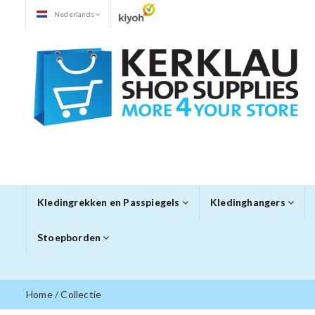
Nederlands
Kledingrekken en Passpiegels
Kledinghangers
Stoepborden
Home
/
Collectie