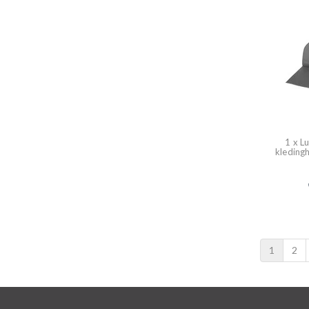
1 x L
kleding
1
2