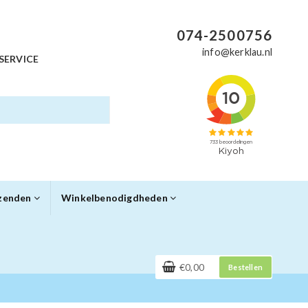
074-2500756
info@kerklau.nl
SERVICE
rzenden
Winkelbenodigdheden
€0,00
Bestellen